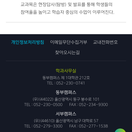
교과목은 현장답사(탐방) 및 발표를 통해 학생들의
참여율을 높이고 학습자 중심의 수업이 이루어진다.
개인정보처리방침
이메일무단수집거부
교내전화번호
찾아오시는길
학과사무실
동부캠퍼스 제 1대학관 212호
TEL :
052-230-0741
동부캠퍼스
(우)(44022) 울산광역시 동구 봉수로 101
TEL :
052-230-0500
FAX :
052-234-9300
서부캠퍼스
(우)(44610) 울산광역시 남구 대학로 57
TEL :
052-279-3300
FAX :
052-277-1538
사용자
링크서