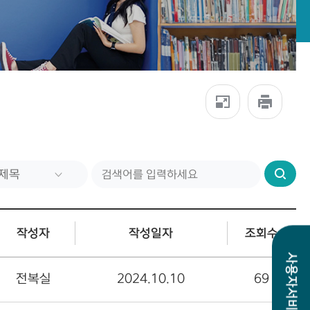
검
색
작성자
작성일자
조회수
사용자서비스
전복실
2024.10.10
69