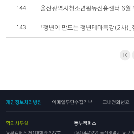
144
울산광역시청소년활동진흥센터 6월 
143
「청년이 만드는 청년테마특강(2차)」
개인정보처리방침
이메일무단수집거부
교내전화번호
학과사무실
동부캠퍼스
동부캠퍼스 제1대학관 327호
(우)(44022) 울산광역시 동구 