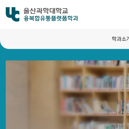
융복합유통플랫폼학과
학과소