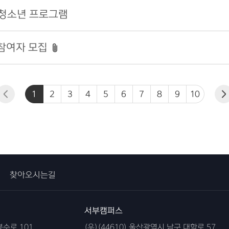
청소년 프로그램
참여자 모집
1
2
3
4
5
6
7
8
9
10
찾아오시는길
서부캠퍼스
봉수로 101
(우)(44610) 울산광역시 남구 대학로 57