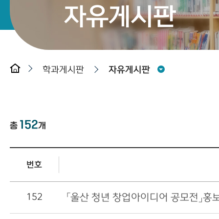
자유게시판
학과게시판
자유게시판
152
총
개
번호
152
「울산 청년 창업아이디어 공모전」홍