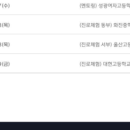
7(수)
(멘토링) 성광여자고등
8(목)
(진로체험 동부) 화진중
8(목)
(진로체험 서부) 울산고
9(금)
(진로체험) 대현고등학