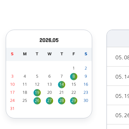
2026.05
S
M
T
W
T
F
S
05. 0
1
2
3
4
5
6
7
8
9
05. 1
10
11
12
13
14
15
16
17
18
19
20
21
22
23
05. 1
24
25
26
27
28
29
30
31
05. 2