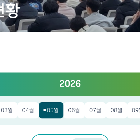
현황
2026
03월
04월
05월
06월
07월
08월
09