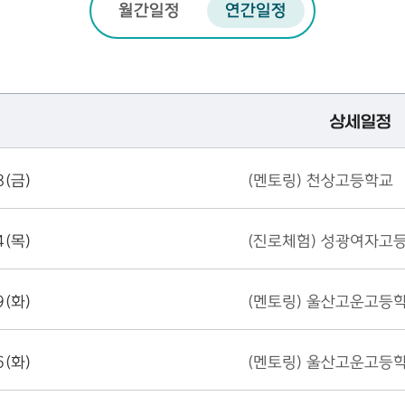
월간일정
연간일정
상세일정
8(금)
(멘토링) 천상고등학교
4(목)
(진로체험) 성광여자고
9(화)
(멘토링) 울산고운고등
6(화)
(멘토링) 울산고운고등