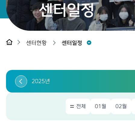
센터일정
센터현황
센터일정
2025년
전체
01월
02월