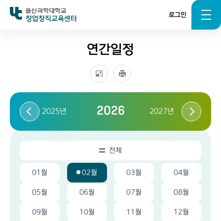
로그인
창업창직교육센터
연간일정
2026
2025년
2027년
전체
01월
02월
03월
04월
05월
06월
07월
08월
09월
10월
11월
12월