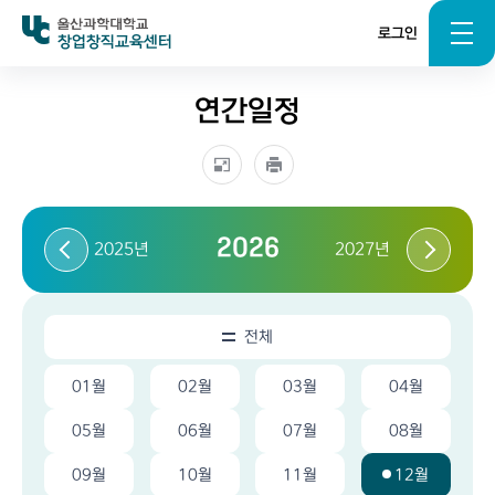
로그인
창업창직교육센터
연간일정
2026
2025년
2027년
전체
01월
02월
03월
04월
05월
06월
07월
08월
09월
10월
11월
12월