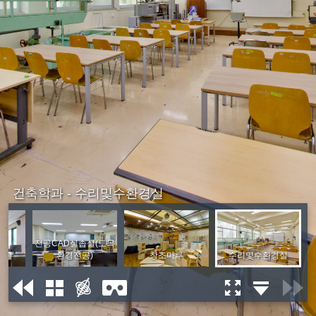
건축학과 - 수리및수환경실
전공CAD실습실(토목
축실
환경전공)
창조마루
수리및수환경실