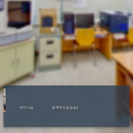
건축
세미나실
설계제도실습실1
가상현실구축실